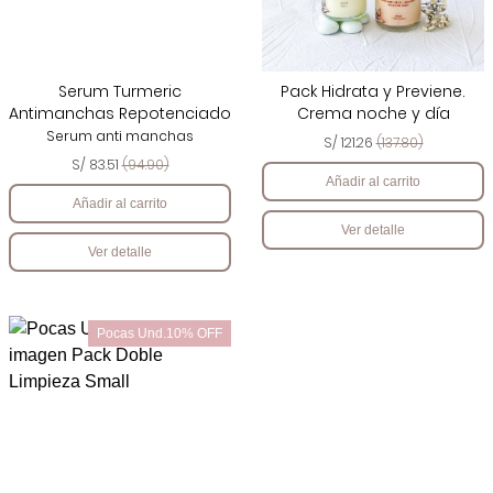
Serum Turmeric
Pack Hidrata y Previene.
Antimanchas Repotenciado
Crema noche y día
Serum anti manchas
S/ 121.26
(137.80)
S/ 83.51
(94.90)
Añadir al carrito
Añadir al carrito
Ver detalle
Ver detalle
Pocas Und.10% OFF