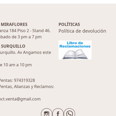
 MIRAFLORES
POLÍTICAS
anza 184 Piso 2 - Stand 46.
Política de devolución
ábado de 3 pm a 7 pm
N SURQUILLO
urquillo. Av Angamos este
de 10 am a 10 pm
entas: 974319328
entas, Alianzas y Reclamos:
inct.venta@gmail.com