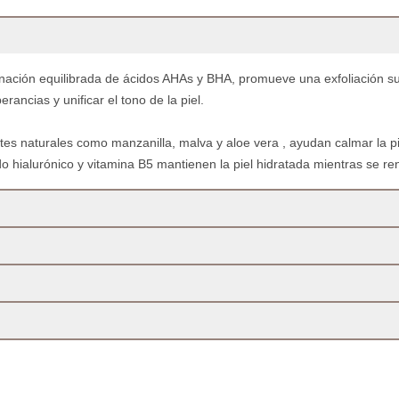
nación equilibrada de ácidos AHAs y BHA, promueve una exfoliación s
rancias y unificar el tono de la piel.
tes naturales como manzanilla, malva y aloe vera , ayudan calmar la p
o hialurónico y vitamina B5 mantienen la piel hidratada mientras se ren