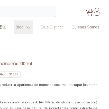
🧔🏻
Blog
Club Distinct
Quienes Somos
manchas 100 ml
Ahorro S/ 5.38
e reducir la apariencia de manchas oscuras, destapar los poros
ibrada combinación de AHAs 6% (acido glicólico y ácido láctico)
tribuido en una base natural de ingredientes como extracto de