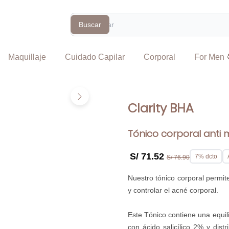
Search
Buscar
Maquillaje
Cuidado Capilar
Corporal
For Men 
Clarity BHA
Tónico corporal anti 
S/ 71.52
7% dcto
S/ 76.90
Nuestro tónico corporal permit
y controlar el acné corporal.
Este Tónico contiene una equil
con ácido salicílico 2% y dis