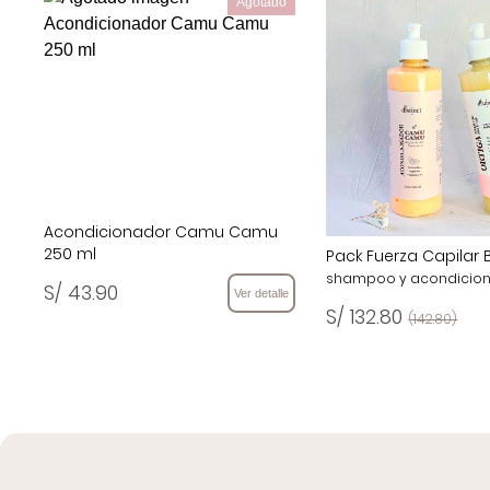
Agotado
Acondicionador Camu Camu
250 ml
Pack Fuerza Capilar 
shampoo y acondicion
S/ 43.90
Ver detalle
S/ 132.80
(142.80)