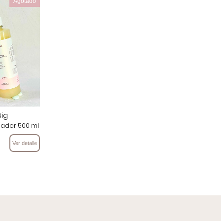
Agotado
Big
ador 500 ml
Ver detalle