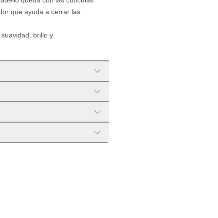
 cabello queda con las cutículas
ador que ayuda a cerrar las
suavidad, brillo y