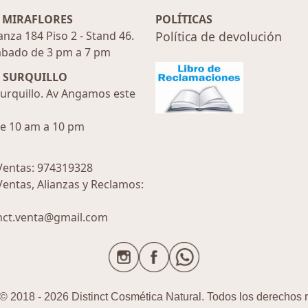
 MIRAFLORES
POLÍTICAS
anza 184 Piso 2 - Stand 46.
Política de devolución
ábado de 3 pm a 7 pm
N SURQUILLO
urquillo. Av Angamos este
de 10 am a 10 pm
entas: 974319328
entas, Alianzas y Reclamos:
inct.venta@gmail.com
© 2018 - 2026 Distinct Cosmética Natural. Todos los derechos