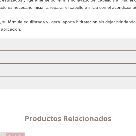
 estilizados y ligeramente por el mismo lavado del cabello y al final el
ado es necesario iniciar a reparar el cabello e inicia con el acondicion
, su fórmula equilibrada y ligera aporta hidratación sin dejar brindando 
 aplicación.
Productos Relacionados