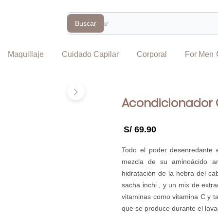
Search
Buscar
Maquillaje
Cuidado Capilar
Corporal
For Men 
Acondicionador
S/ 69.90
Todo el poder desenredante 
mezcla de su aminoácido ar
hidratación de la hebra del ca
sacha inchi , y un mix de ext
vitaminas como vitamina C y tan
que se produce durante el lava