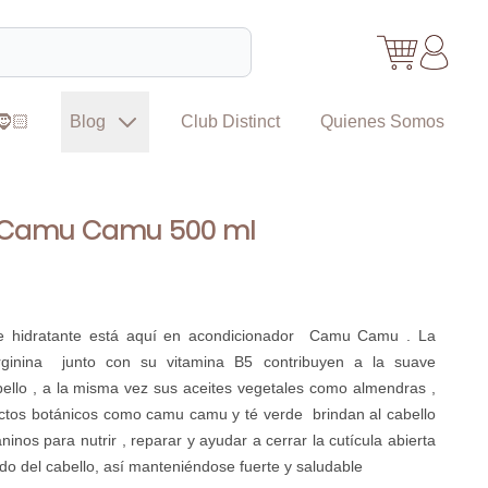
🧔🏻
Blog
Club Distinct
Quienes Somos
 Camu Camu 500 ml
e hidratante está aquí en acondicionador Camu Camu . La
ginina junto con su vitamina B5 contribuyen a la suave
bello , a la misma vez sus aceites vegetales como almendras ,
ractos botánicos como camu camu y té verde brindan al cabello
inos para nutrir , reparar y ayudar a cerrar la cutícula abierta
do del cabello, así manteniéndose fuerte y saludable